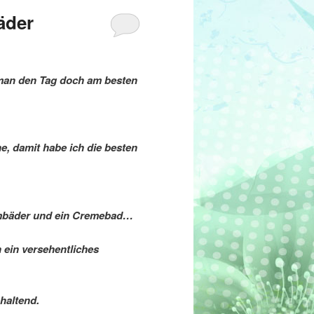
äder
 man den Tag doch am besten
e, damit habe ich die besten
umbäder und ein Cremebad…
h ein versehentliches
haltend.