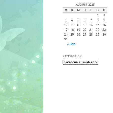
h
AUGUST 2026
e
M
D
M
D
F
S
S
n
1
2
3
4
5
6
7
8
9
10
11
12
13
14
15
16
17
18
19
20
21
22
23
24
25
26
27
28
29
30
31
« Sep.
KATEGORIEN
Kategorien