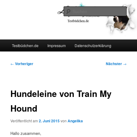
Zum
Lifestyle For Living
primären
Such
Inhalt
springen
Testbüdchen
Hauptmenü
Testbüdchen.de
Impressum
Datenschutzerklärung
Beitragsnavigation
←
Vorheriger
Nächster
→
Hundeleine von Train My
Hound
Veröffentlicht am
2. Juni 2015
von
Angelika
Hallo zusammen,