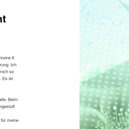
ht
 keine 8
rung. Ich
 mich so
 Es ist
atte. Beim
ngestuft
e
 für meine