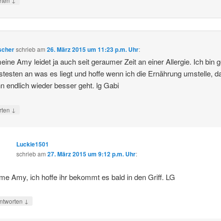
rten
scher
schrieb
am
26. März 2015 um 11:23 p.m. Uhr
:
eine Amy leidet ja auch seit geraumer Zeit an einer Allergie. Ich bin 
testen an was es liegt und hoffe wenn ich die Ernährung umstelle, d
nn endlich wieder besser geht. lg Gabi
↓
rten
Luckie1501
schrieb
am
27. März 2015 um 9:12 p.m. Uhr
:
me Amy, ich hoffe ihr bekommt es bald in den Griff. LG
↓
ntworten