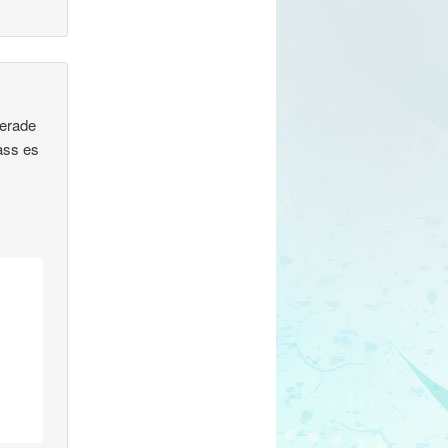
gerade
ass es