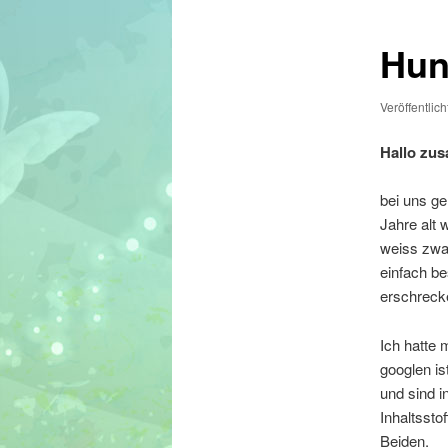
Hun
Veröffentlic
Hallo zu
bei uns ge
Jahre alt 
weiss zwar
einfach be
erschrecke
Ich hatte 
googlen is
und sind i
Inhaltssto
Beiden.