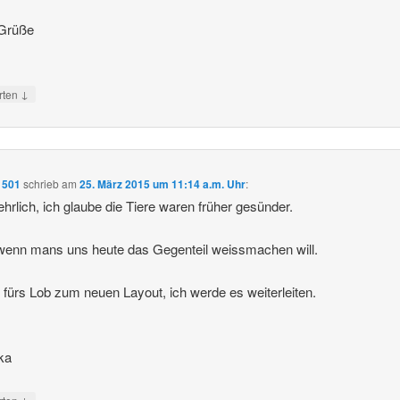
 Grüße
↓
rten
1501
schrieb
am
25. März 2015 um 11:14 a.m. Uhr
:
hrlich, ich glaube die Tiere waren früher gesünder.
enn mans uns heute das Gegenteil weissmachen will.
fürs Lob zum neuen Layout, ich werde es weiterleiten.
ka
↓