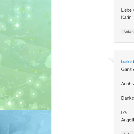
Liebe
Karin
Antwo
Luckie
Ganz e
Auch w
Danke 
LG
Angeli