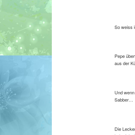
So weiss 
Pepe überw
aus der K
Und wenn s
Sabber…
Die Lecker