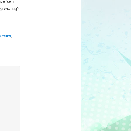
iversen
ng wichtig?
kerlies
,