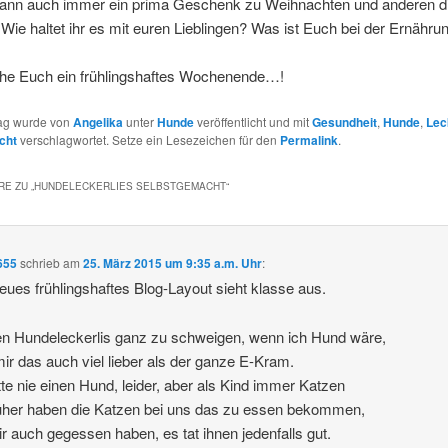
dann auch immer ein prima Geschenk zu Weihnachten und anderen d
Wie haltet ihr es mit euren Lieblingen? Was ist Euch bei der Ernähru
he Euch ein frühlingshaftes Wochenende…!
rag wurde von
Angelika
unter
Hunde
veröffentlicht und mit
Gesundheit
,
Hunde
,
Lec
cht
verschlagwortet. Setze ein Lesezeichen für den
Permalink
.
E ZU „
HUNDELECKERLIES SELBSTGEMACHT
“
655
schrieb
am
25. März 2015 um 9:35 a.m. Uhr
:
eues frühlingshaftes Blog-Layout sieht klasse aus.
n Hundeleckerlis ganz zu schweigen, wenn ich Hund wäre,
ir das auch viel lieber als der ganze E-Kram.
tte nie einen Hund, leider, aber als Kind immer Katzen
üher haben die Katzen bei uns das zu essen bekommen,
r auch gegessen haben, es tat ihnen jedenfalls gut.