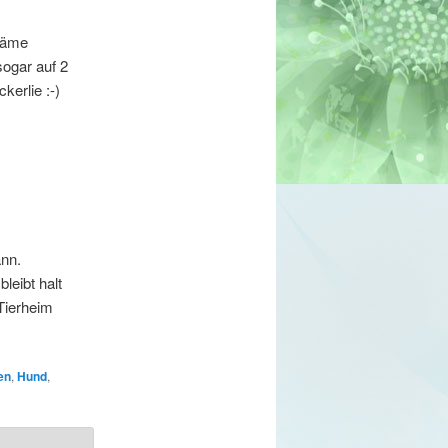
ekäme
sogar auf 2
kerlie :-)
nn.
leibt halt
Tierheim
en
,
Hund
,