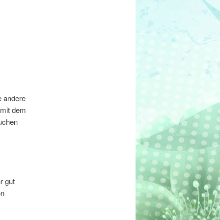
e andere
 mit dem
kuchen
r gut
on