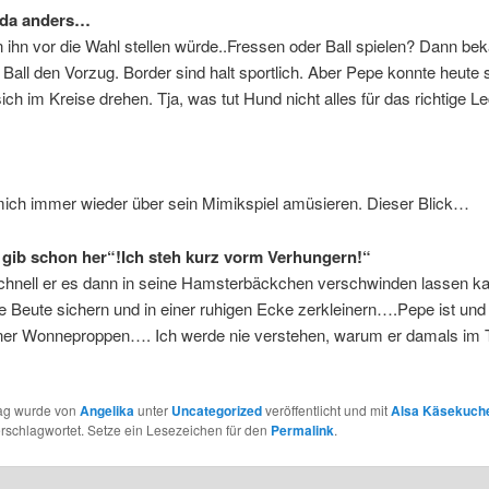
 da anders…
ihn vor die Wahl stellen würde..Fressen oder Ball spielen? Dann b
Ball den Vorzug. Border sind halt sportlich. Aber Pepe konnte heute 
ich im Kreise drehen. Tja, was tut Hund nicht alles für das richtige Lec
mich immer wieder über sein Mimikspiel amüsieren. Dieser Blick…
 gib schon her“!Ich steh kurz vorm Verhungern!“
chnell er es dann in seine Hamsterbäckchen verschwinden lassen ka
e Beute sichern und in einer ruhigen Ecke zerkleinern….Pepe ist und b
iner Wonneproppen…. Ich werde nie verstehen, warum er damals im 
rag wurde von
Angelika
unter
Uncategorized
veröffentlicht und mit
Alsa Käsekuch
rschlagwortet. Setze ein Lesezeichen für den
Permalink
.