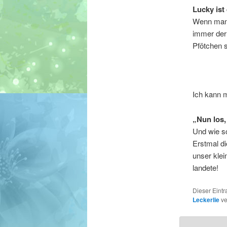
Lucky ist
Wenn man 
immer der 
Pfötchen s
Ich kann 
„Nun los,
Und wie s
Erstmal di
unser kle
landete!
Dieser Eint
Leckerlie
ve