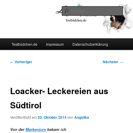
Zum
Lifestyle For Living
primären
Such
Inhalt
springen
Testbüdchen
Hauptmenü
Testbüdchen.de
Impressum
Datenschutzerklärung
Beitragsnavigation
←
Vorheriger
Nächster
→
Loacker- Leckereien aus
Südtirol
Veröffentlicht am
20. Oktober 2014
von
Angelika
Von der
Markenjury
bekam ich