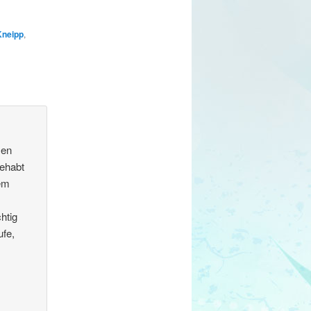
Kneipp
,
zen
gehabt
nem
htig
ufe,