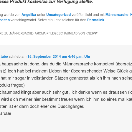
ieses Produkt kostenlos zur Verfügung stellte.
rag wurde von
Angelika
unter
Uncategorized
veröffentlicht und mit
Männersache
,
heiten
verschlagwortet. Setze ein Lesezeichen für den
Permalink
.
E ZU „
MÄNNERSACHE- AROMA-PFLEGESCHAUMBAD VON KNEIPP
“
stube
schrieb
am
15. September 2014 um 4:46 p.m. Uhr
:
a haupsache ist dohc, das du die Männersprache kompetent überset
st;) Icch hab bei meinem Lieben hier übeeraschender Weise Glück 
 hat mir sogar in vollständen Sätzen geantortet als ich ihm nach sei
odukt fragte;)
haumbad klingt aber auch sehr gut , ich denke wenn es draussen ric
st wird sich meiner hier bestimmt freuen wenn ich ihm so eines mal ka
ten ist er dann doch eher der Duschgänger.
 Grüße