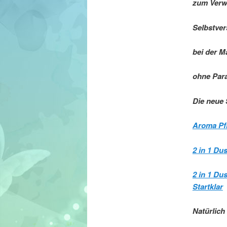
zum Verwe
Selbstve
bei der M
ohne Para
Die neue 
Aroma Pf
2 in 1 Du
2 in 1 Du
Startklar
Natürlic