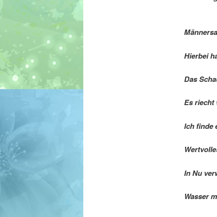
Männersa
Hierbei h
Das Schau
Es riecht
Ich finde
Wertvolle
In Nu ver
Wasser mt