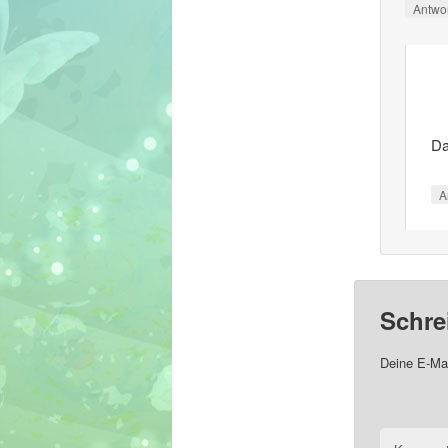
Antwo
Da
A
Schre
Deine E-Mai