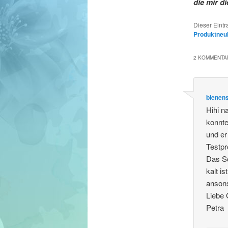
die mir d
Dieser Eint
Produktneu
2 KOMMENTAR
bienen
Hihi n
konnte
und er
Testpr
Das Sc
kalt i
ansons
Liebe
Petra