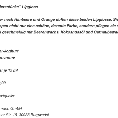
Herzstücke“ Lipgloss
ker nach Himbeere und Orange duften diese beiden Lipglosse. Si
ppen nicht nur eine schöne, dezente Farbe, sondern pflegen sie
d geschmeidig mit Beerenwachs, Kokosnussöl und Carnaubawa
er-Joghurt
encreme
: je 15 ml
,99 
extquelle:
smann GmbH
ner Str. 16, 30938 Burgwedel