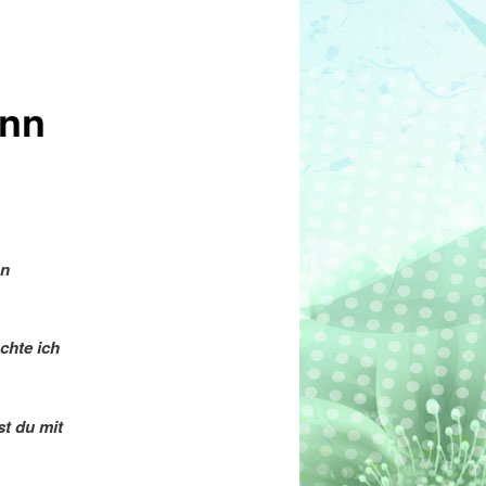
ann
an
chte ich
t du mit