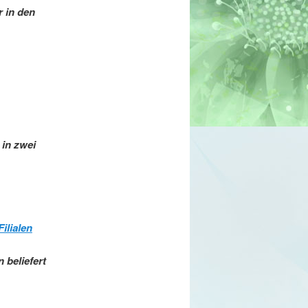
r in den
in zwei
ilialen
n beliefert