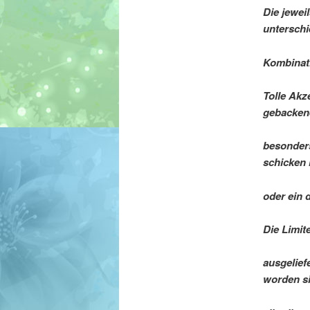
Die jewei
unterschi
Kombinat
Tolle Akz
gebacken
besonder
schicken 
oder ein 
Die Limit
ausgeliefe
worden si