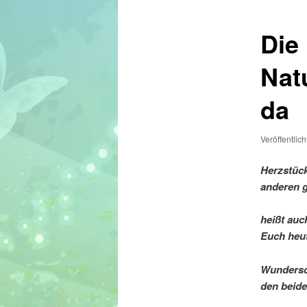
Die
Nat
da
Veröffentlic
Herzstüc
anderen g
heißt auc
Euch heut
Wundersc
den beid