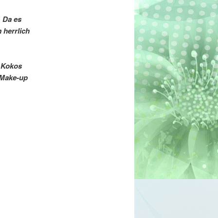
 Da es
 herrlich
h Kokos
 Make-up