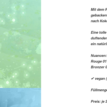
Mit dem R
gebacken 
nach Kok
Eine toll
duftenden
ein natür
Nuancen:
Rouge 01
Bronzer 
✔ vegan (
Füllmenge
Preis: je 3