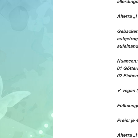
allerding
Alterra „
Gebackene
aufgetrag
aufeinand
Nuancen:
01 Götter
02 Eisbec
✔ vegan (
Füllmenge
Preis: je 4
Alterra „