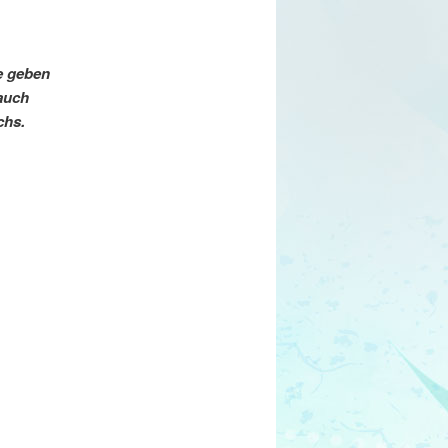
e geben
 auch
chs.