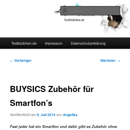
Zum
Lifestyle For Living
primären
Such
Inhalt
springen
Testbüdchen
Hauptmenü
Testbüdchen.de
Impressum
Datenschutzerklärung
Beitragsnavigation
←
Vorheriger
Nächster
→
BUYSICS Zubehör für
Smartfon’s
Veröffentlicht am
9. Juli 2014
von
Angelika
Fast jeder hat ein Smartfon und dafür gibt es Zubehör ohne