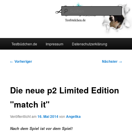
Zum
Lifestyle For Living
primären
Such
Inhalt
springen
Testbüdchen
Hauptmenü
Testbüdchen.de
Impressum
Datenschutzerklärung
Beitragsnavigation
←
Vorheriger
Nächster
→
Die neue p2 Limited Edition
"match it"
Veröffentlicht am
16. Mai 2014
von
Angelika
Nach dem Spiel ist vor dem Spiel!