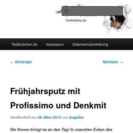
Zum
Lifestyle For Living
primären
Such
Inhalt
springen
Testbüdchen
Hauptmenü
Testbüdchen.de
Impressum
Datenschutzerklärung
Beitragsnavigation
←
Vorheriger
Nächster
→
Frühjahrsputz mit
Profissimo und Denkmit
Veröffentlicht am
28. März 2014
von
Angelika
Die Sonne bringt es an den Tag! In manchen Ecken des