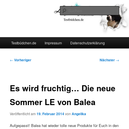
Zum
Lifestyle For Living
primären
Such
Inhalt
springen
Testbüdchen
Hauptmenü
Testbüdchen.de
Impressum
Datenschutzerklärung
Beitragsnavigation
←
Vorheriger
Nächster
→
Es wird fruchtig… Die neue
Sommer LE von Balea
Veröffentlicht am
19. Februar 2014
von
Angelika
Aufgepasst! Balea hat wieder tolle neue Produkte für Euch in den