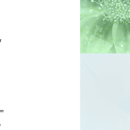
t
en
s