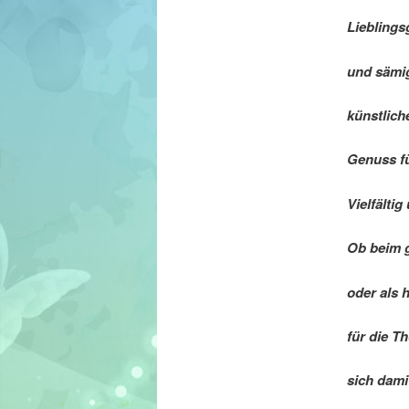
Lieblings
und sämig
künstlich
Genuss fü
Vielfälti
Ob beim 
oder als 
für die T
sich dami