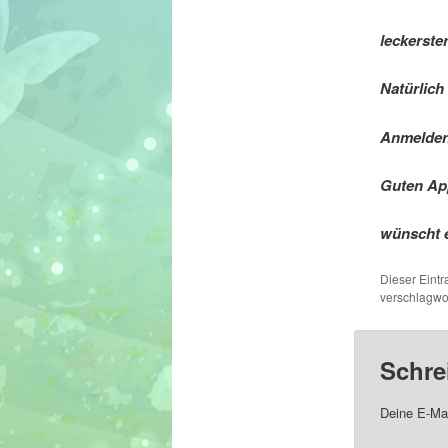
leckerste
Natürlich 
Anmelden
Guten App
wünscht 
Dieser Eint
verschlagwor
Schre
Deine E-Mai