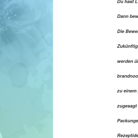
Du hast L
Dann bew
Die Bewer
Zukünfti
werden üb
brandnooz
zu einem 
zugesagt 
Packungen
Rezeptide