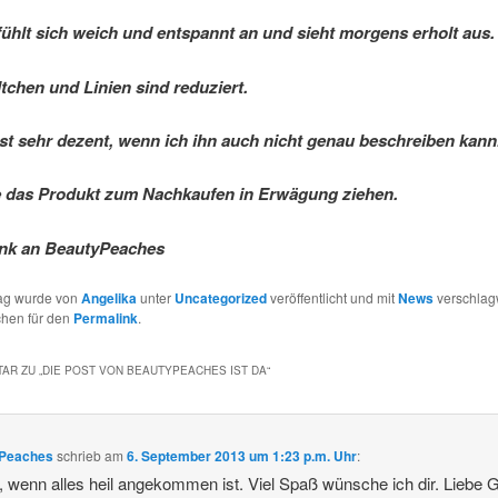
fühlt sich weich und entspannt an und sieht morgens erholt aus.
ltchen und Linien sind reduziert.
ist sehr dezent, wenn ich ihn auch nicht genau beschreiben kann
e das Produkt zum Nachkaufen in Erwägung ziehen.
ank an BeautyPeaches
rag wurde von
Angelika
unter
Uncategorized
veröffentlicht und mit
News
verschlagw
chen für den
Permalink
.
AR ZU „
DIE POST VON BEAUTYPEACHES IST DA
“
Peaches
schrieb
am
6. September 2013 um 1:23 p.m. Uhr
:
 wenn alles heil angekommen ist. Viel Spaß wünsche ich dir. Liebe 