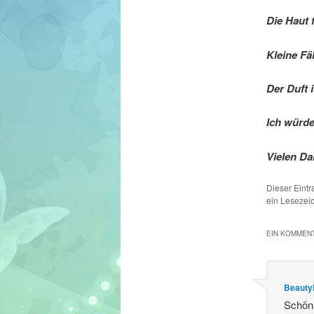
Die Haut 
Kleine Fä
Der Duft 
Ich würd
Vielen D
Dieser Eint
ein Lesezei
EIN KOMMENT
Beauty
Schön,