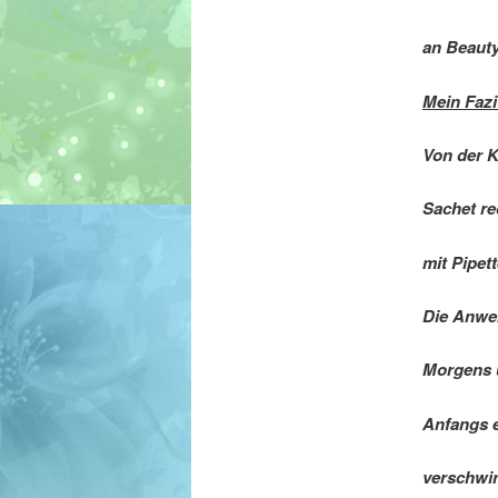
an Beaut
Mein Fazi
Von der K
Sachet re
mit Pipett
Die Anwen
Morgens u
Anfangs e
verschwin