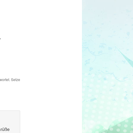
.
ortet. Setze
Grüße