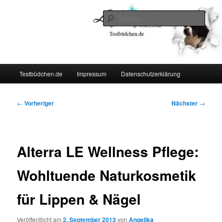
Zum
Lifestyle For Living
primären
Such
Inhalt
springen
Testbüdchen
Hauptmenü
Testbüdchen.de
Impressum
Datenschutzerklärung
Beitragsnavigation
←
Vorheriger
Nächster
→
Alterra LE Wellness Pflege:
Wohltuende Naturkosmetik
für Lippen & Nägel
Veröffentlicht am
2. September 2013
von
Angelika