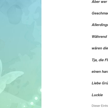
Aber wer 
Geschmac
Allerding
Während d
wären die
Tja, die 
einen har
Liebe Gr
Luckie
Dieser Eint