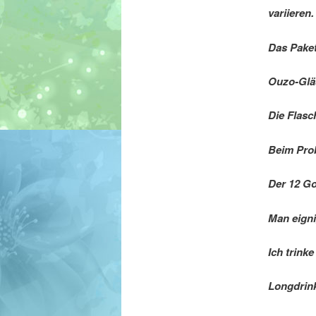
variieren.
Das Paket
Ouzo-Gläs
Die Flasc
Beim Pro
Der 12 Gol
Man eigni
Ich trinke
Longdrink