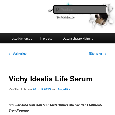
Zum
Lifestyle For Living
primären
Such
Inhalt
springen
Testbüdchen
Hauptmenü
Testbüdchen.de
Impressum
Datenschutzerklärung
Beitragsnavigation
←
Vorheriger
Nächster
→
Vichy Idealia Life Serum
Veröffentlicht am
26. Juli 2013
von
Angelika
Ich war eine von den 500 Testerinnen die bei der Freundin-
Trendlounge