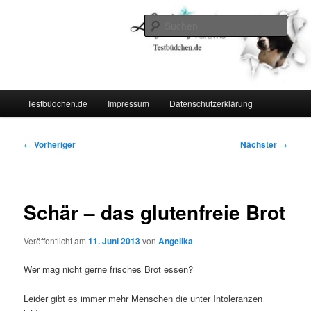
Zum
Lifestyle For Living
primären
Such
Inhalt
springen
Testbüdchen
Hauptmenü
Testbüdchen.de
Impressum
Datenschutzerklärung
Beitragsnavigation
←
Vorheriger
Nächster
→
Schär – das glutenfreie Brot
Veröffentlicht am
11. Juni 2013
von
Angelika
Wer mag nicht gerne frisches Brot essen?
Leider gibt es immer mehr Menschen die unter Intoleranzen