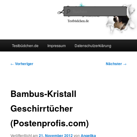
Zum
Lifestyle For Living
primären
Such
Inhalt
springen
Testbüdchen
Hauptmenü
Testbüdchen.de
Impressum
Datenschutzerklärung
Beitragsnavigation
←
Vorheriger
Nächster
→
Bambus-Kristall
Geschirrtücher
(Postenprofis.com)
Veröffentlicht am
21. November 2012
von
Angelika