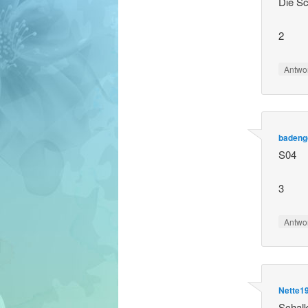
Die Sc
2
Antwo
badeng
S04
3
Antwo
Nette1
Schal