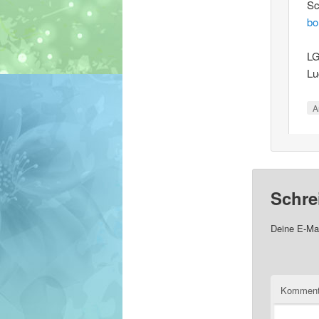
Sc
bo
L
Lu
A
Schre
Deine E-Mai
Komment