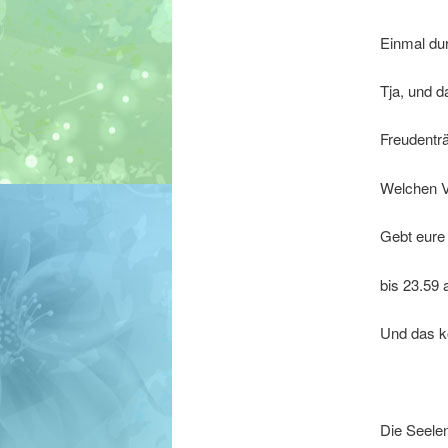
Einmal dur
Tja, und d
Freudentr
Welchen Ve
Gebt eure
bis 23.59 
Und das k
Die Seele