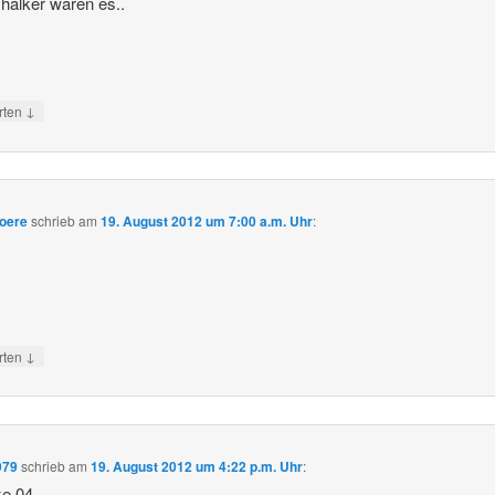
halker waren es..
↓
rten
oere
schrieb
am
19. August 2012 um 7:00 a.m. Uhr
:
↓
rten
979
schrieb
am
19. August 2012 um 4:22 p.m. Uhr
:
ke 04