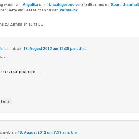
rag wurde von
Angelika
unter
Uncategorized
veröffentlicht und mit
Sport
,
Unterhal
tet. Setze ein Lesezeichen für den
Permalink
.
E ZU „
GEWINNSPIEL TEIL 2
“
fe
schrieb
am
17. August 2012 um 12:38 p.m. Uhr
:
ig…
be es nur geändert…
↓
rten
chrieb
am
18. August 2012 um 7:59 a.m. Uhr
: