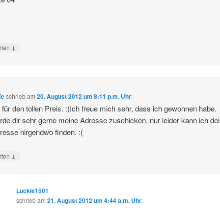
↓
rten
fe
schrieb
am
20. August 2012 um 8:11 p.m. Uhr
:
für den tollen Preis. :)Ich freue mich sehr, dass ich gewonnen habe.
rde dir sehr gerne meine Adresse zuschicken, nur leider kann ich de
resse nirgendwo finden. :(
↓
rten
Luckie1501
schrieb
am
21. August 2012 um 4:44 a.m. Uhr
: