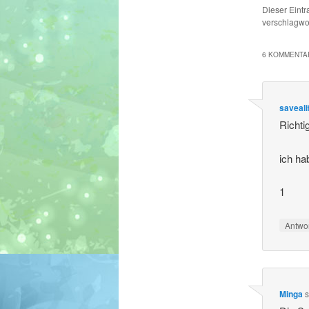
Dieser Eint
verschlagwor
6 KOMMENTAR
saveali
Richt
ich ha
1
Antwo
Minga
s