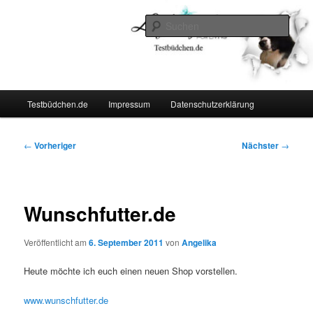
Zum
Lifestyle For Living
primären
Such
Inhalt
springen
Testbüdchen
Hauptmenü
Testbüdchen.de
Impressum
Datenschutzerklärung
Beitragsnavigation
←
Vorheriger
Nächster
→
Wunschfutter.de
Veröffentlicht am
6. September 2011
von
Angelika
Heute möchte ich euch einen neuen Shop vorstellen.
www.wunschfutter.de