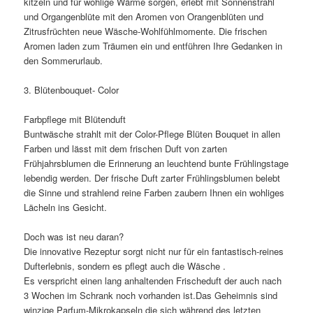
kitzeln und für wohlige Wärme sorgen, erlebt mit Sonnenstrahl
und Organgenblüte mit den Aromen von Orangenblüten und
Zitrusfrüchten neue Wäsche-Wohlfühlmomente. Die frischen
Aromen laden zum Träumen ein und entführen Ihre Gedanken in
den Sommerurlaub.
3. Blütenbouquet- Color
Farbpflege mit Blütenduft
Buntwäsche strahlt mit der Color-Pflege Blüten Bouquet in allen
Farben und lässt mit dem frischen Duft von zarten
Frühjahrsblumen die Erinnerung an leuchtend bunte Frühlingstage
lebendig werden. Der frische Duft zarter Frühlingsblumen belebt
die Sinne und strahlend reine Farben zaubern Ihnen ein wohliges
Lächeln ins Gesicht.
Doch was ist neu daran?
Die innovative Rezeptur sorgt nicht nur für ein fantastisch-reines
Dufterlebnis, sondern es pflegt auch die Wäsche .
Es verspricht einen lang anhaltenden Frischeduft der auch nach
3 Wochen im Schrank noch vorhanden ist.Das Geheimnis sind
winzige Parfum-Mikrokapseln die sich während des letzten