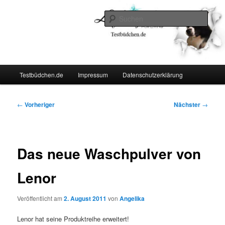
Zum
Lifestyle For Living
primären
Such
Inhalt
springen
Testbüdchen
Hauptmenü
Testbüdchen.de
Impressum
Datenschutzerklärung
Beitragsnavigation
←
Vorheriger
Nächster
→
Das neue Waschpulver von
Lenor
Veröffentlicht am
2. August 2011
von
Angelika
Lenor hat seine Produktreihe erweitert!