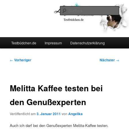
Zum
Lifestyle For Living
primären
Such
Inhalt
springen
Testbüdchen
Hauptmenü
Testbüdchen.de
Impressum
Datenschutzerklärung
Beitragsnavigation
←
Vorheriger
Nächster
→
Melitta Kaffee testen bei
den Genußexperten
Veröffentlicht am
3. Januar 2011
von
Angelika
Auch ich darf bei den Genußexperten Meliita-Kaffee testen.